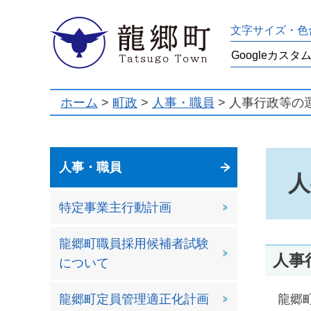
龍郷町
文字サイズ・色
ホーム
>
町政
>
人事・職員
> 人事行政等の
人事・職員
人
特定事業主行動計画
龍郷町職員採用候補者試験
人事
について
龍郷町
龍郷町定員管理適正化計画