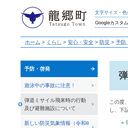
龍郷町
文字サイズ・色
ホーム
>
くらし
>
安心・安全
>
防災
>
予防
予防・啓発
弾
遊泳中の事故に注意！
弾道ミサイル飛来時の行動
この度
及び避難施設について
し、下
新しい防災気象情報（令和8