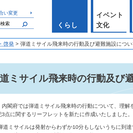
合い変更
イベント
くらし
文化
・啓発
> 弾道ミサイル飛来時の行動及び避難施設につい
道ミサイル飛来時の行動及び
、内閣府では弾道ミサイル飛来時の行動について、理解
記3点に関するリーフレットを新たに作成いたしました。
弾道ミサイルは発射からわずか10分もしないうちに到達