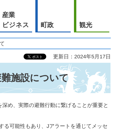
産業
ビジネス
町政
観光
て
更新日：2024年5月17日
避難施設について
を深め、実際の避難行動に繋げることが重要と
する可能性もあり、Jアラートを通じてメッセ