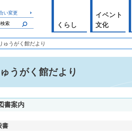
合い変更
イベント
くらし
文化
 りゅうがく館だより
りゅうがく館だより
図書案内
般書