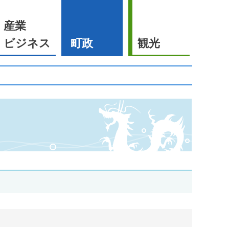
産業
ビジネス
町政
観光