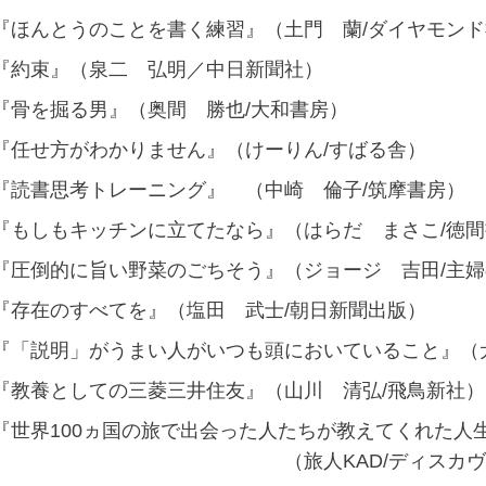
『ほんとうのことを書く練習』（土門 蘭/ダイヤモンド
『約束』（泉二 弘明／中日新聞社）
『骨を掘る男』（奥間 勝也/大和書房）
『任せ方がわかりません』（けーりん/すばる舎）
『読書思考トレーニング』 （中崎 倫子/筑摩書房）
『もしもキッチンに立てたなら』（はらだ まさこ/徳間
『圧倒的に旨い野菜のごちそう』（ジョージ 吉田/主
『存在のすべてを』（塩田 武士/朝日新聞出版）
『「説明」がうまい人がいつも頭においていること』（
『教養としての三菱三井住友』（山川 清弘/飛鳥新社）
『世界100ヵ国の旅で出会った人たちが教えてくれた人
（旅人KAD/ディスカヴァー・ト