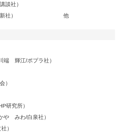
/講談社）
 英治/南方新社） 他
川端 輝江/ポプラ社）
会）
HP研究所）
かや みわ/白泉社）
文社）