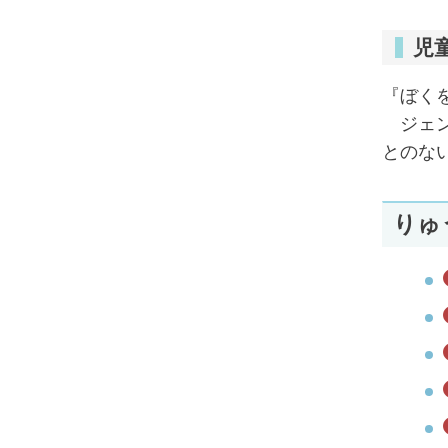
児
『ぼく
ジェン
とのな
りゅ