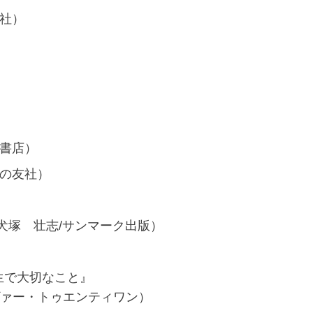
社）
書店）
婦の友社）
犬塚 壮志/サンマーク出版）
生で大切なこと』
ゥエンティワン）