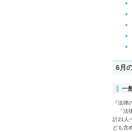
6月
一
『法律
「法律
計21
ども含