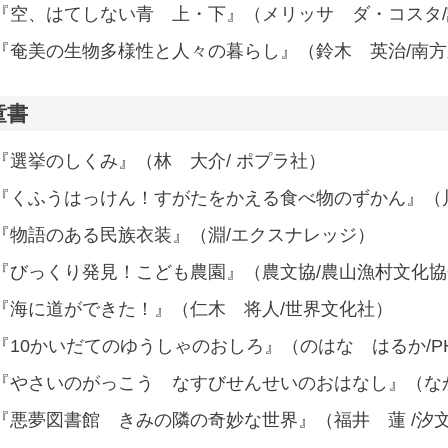
『空、はてしない青 上・下』（メリッサ ダ・コスタ
『奄美の生物多様性と人々の暮らし』（鈴木
童書
『選挙のしくみ』（林 大介/ ポプラ社）
『くふうはっけん！すがたをかえる食べ物のずかん』（
『物語のある民族衣装』（淵/エクスナレッジ）
『びっくり発見！こども農園』（農文協/農山漁村文化協
『海に道ができた！』（仁木 将人/世界文化社）
『10かいだてのゆうしゃのおしろ』（のはな はるか/P
『やさいのがっこう なすびせんせいのおはなし』（な
『悪夢図書館 きみの隣の奇妙な世界』（福井 蓮 /汐