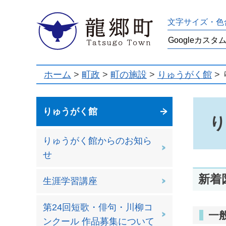
龍郷町
文字サイズ・色
ホーム
>
町政
>
町の施設
>
りゅうがく館
>
りゅうがく館
りゅうがく館からのお知ら
せ
新着
生涯学習講座
第24回短歌・俳句・川柳コ
一
ンクール 作品募集について