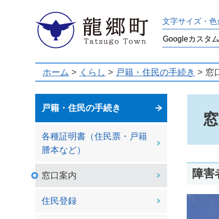
龍郷町
文字サイズ・色
ホーム
>
くらし
>
戸籍・住民の手続き
> 窓
戸籍・住民の手続き
窓
各種証明書（住民票・戸籍
謄本など）
障害
窓口案内
住民登録