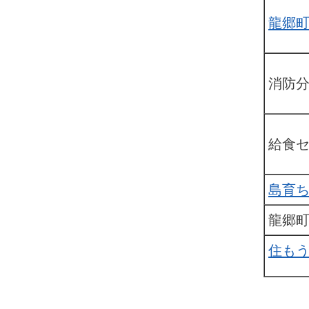
龍郷
消防
給食
島育
龍郷
住も