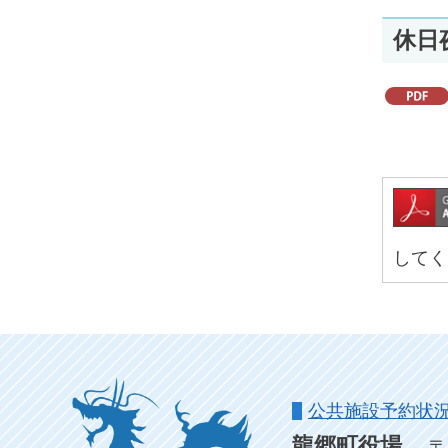
休日
してく
公共施設予約状
龍郷町役場
〒