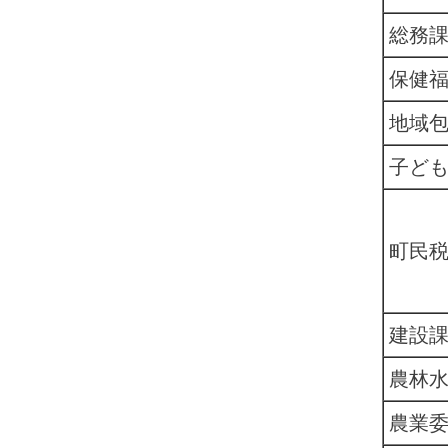
総務
保健
地域
子ど
町民
建設
農林
農業