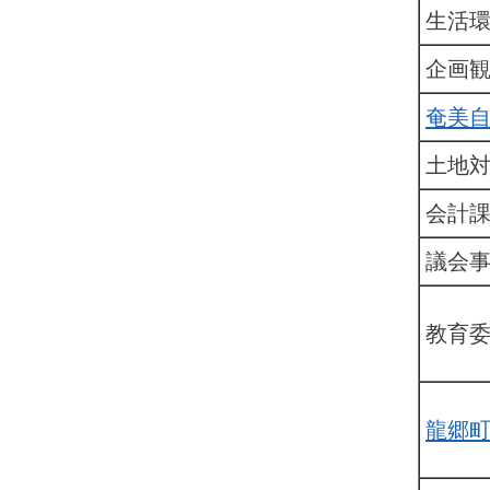
生活
企画
奄美
土地
会計
議会
教育
龍郷