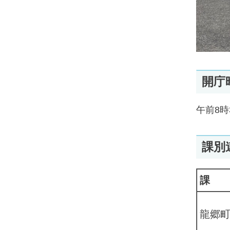
開庁
午前8時
課別
課
龍郷町