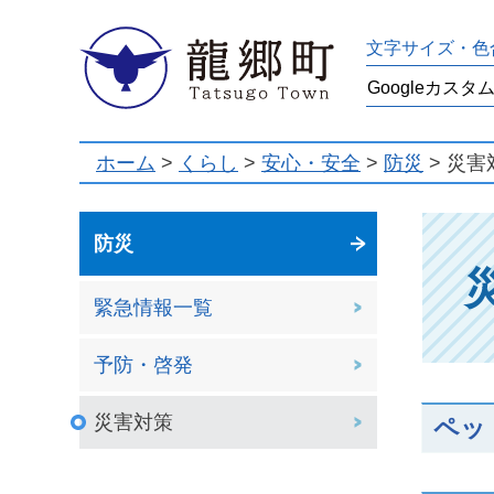
龍郷町
文字サイズ・色
ホーム
>
くらし
>
安心・安全
>
防災
> 災害
防災
緊急情報一覧
予防・啓発
災害対策
ペッ