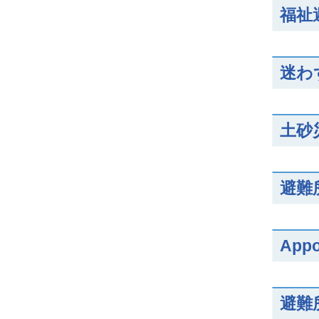
福祉
迷わ
土砂
避難
Appo
避難