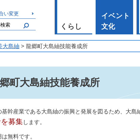
合い変更
イベント
くらし
文化
美大島紬
> 龍郷町大島紬技能養成所
郷町大島紬技能養成所
の基幹産業である大島紬の振興と発展を図るため、大島
者を募集
します。
用は無料です。