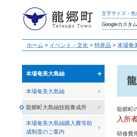
龍郷町
文字サイズ・色
ホーム
>
イベント・文化
>
特産品
>
本場奄
本場奄美大島紬
龍
本場奄美大島紬
龍郷町大島紬技能養成所
龍郷町
入所
本場奄美大島紬購入費等助
成制度のご案内
研修費