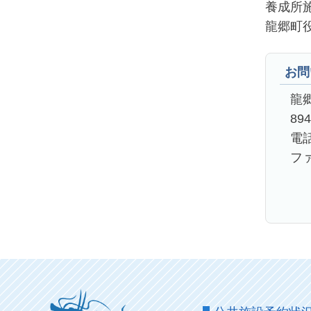
養成所
龍郷町役
お問
龍
89
電話
ファ