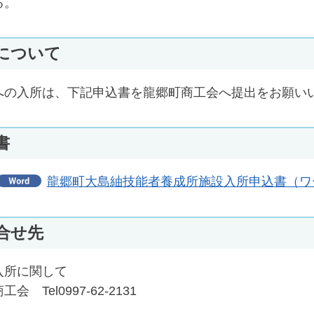
る。
について
への入所は、下記申込書を龍郷町商工会へ提出をお願い
書
龍郷町大島紬技能者養成所施設入所申込書（ワー
合せ先
入所に関して
会 Tel0997-62-2131