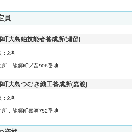
定員
郷町大島紬技能者養成所(瀬留)
員：2名
所：龍郷町瀬留906番地
郷町大島つむぎ織工養成所(嘉渡)
員：2名
所：龍郷町嘉渡752番地
の資格