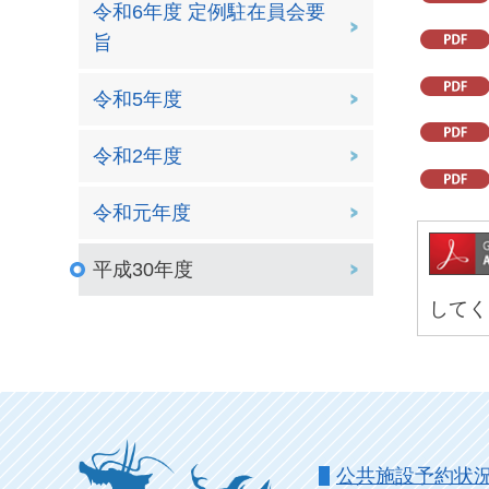
令和6年度 定例駐在員会要
旨
令和5年度
令和2年度
令和元年度
平成30年度
してく
公共施設予約状