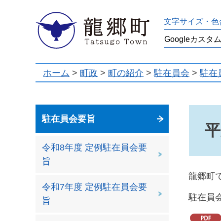
龍郷町
文字サイズ・色
ホーム
>
町政
>
町の紹介
>
駐在員会
>
駐在
駐在員会要旨
平
令和8年度 定例駐在員会要
旨
龍郷町
令和7年度 定例駐在員会要
駐在員
旨