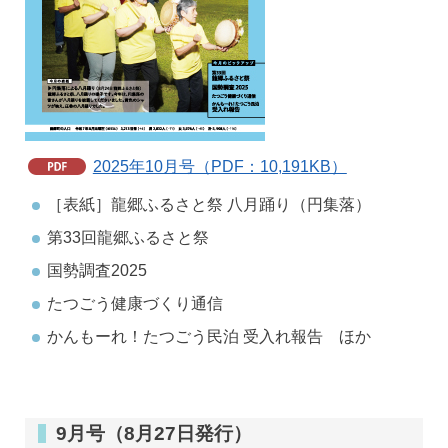
2025年10月号（PDF：10,191KB）
［表紙］龍郷ふるさと祭 八月踊り（円集落）
第33回龍郷ふるさと祭
国勢調査2025
たつごう健康づくり通信
かんもーれ！たつごう民泊 受入れ報告 ほか
9月号（8月27日発行）