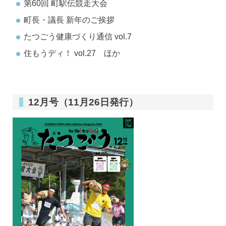
第60回 町駅伝競走大会
町長・議長 新年のご挨拶
たつごう健康づくり通信 vol.7
住もうディ！ vol.27 ほか
12月号（11月26日発行）