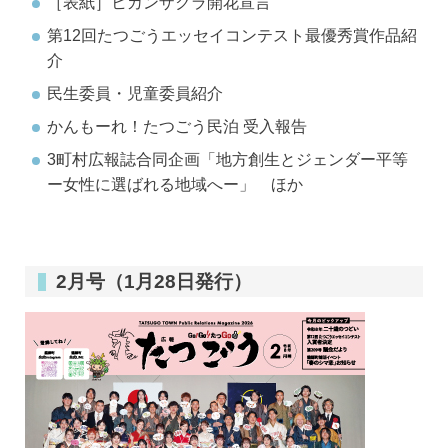
［表紙］ヒカンザクラ開花宣言
第12回たつごうエッセイコンテスト最優秀賞作品紹
介
民生委員・児童委員紹介
かんもーれ！たつごう民泊 受入報告
3町村広報誌合同企画「地方創生とジェンダー平等
ー女性に選ばれる地域へー」 ほか
2月号（1月28日発行）