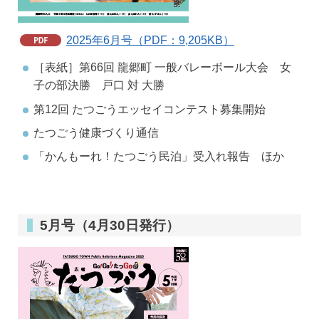
2025年6月号（PDF：9,205KB）
［表紙］第66回 龍郷町 一般バレーボール大会 女
子の部決勝 戸口 対 大勝
第12回 たつごうエッセイコンテスト募集開始
たつごう健康づくり通信
「かんもーれ！たつごう民泊」受入れ報告 ほか
5月号（4月30日発行）