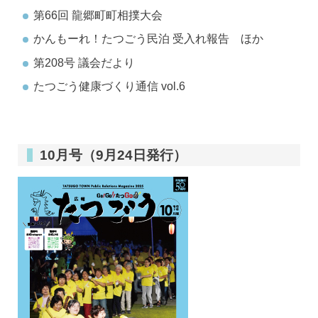
第66回 龍郷町町相撲大会
かんもーれ！たつごう民泊 受入れ報告 ほか
第208号 議会だより
たつごう健康づくり通信 vol.6
10月号（9月24日発行）