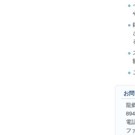
お問
龍
89
電話
ファ