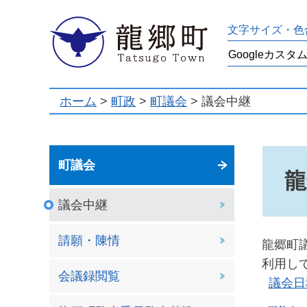
龍郷町
文字サイズ・色
ホーム
>
町政
>
町議会
> 議会中継
町議会
龍
議会中継
請願・陳情
龍郷町
利用し
会議録閲覧
議会日