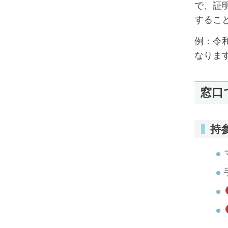
で、証
するこ
例：令
なりま
窓口
持