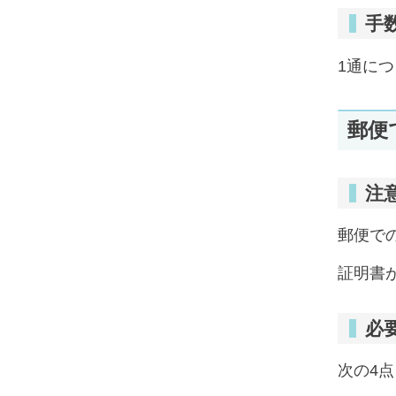
手
1通につ
郵便
注
郵便で
証明書
必
次の4