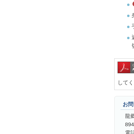
してく
お問
龍
89
電話