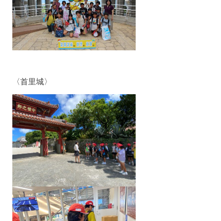
〈首里城〉