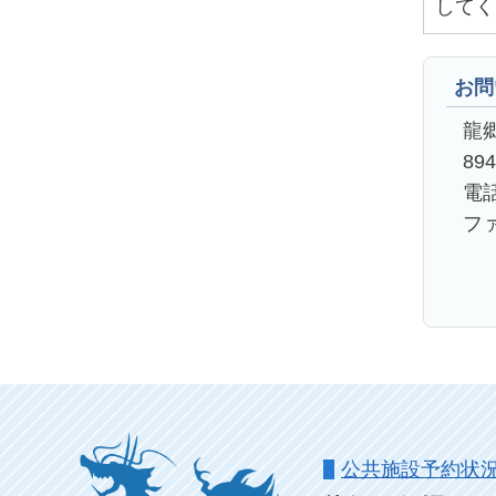
してく
お問
龍
89
電話
ファ
公共施設予約状