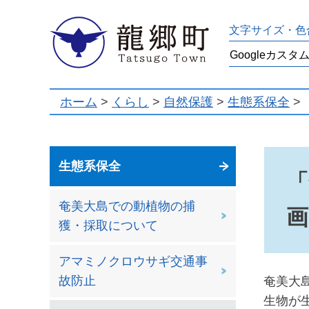
龍郷町
文字サイズ・色
ホーム
>
くらし
>
自然保護
>
生態系保全
>
生態系保全
「
奄美大島での動植物の捕
獲・採取について
アマミノクロウサギ交通事
故防止
奄美大
生物が