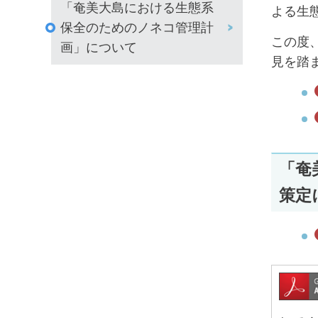
「奄美大島における生態系
よる生
保全のためのノネコ管理計
この度
画」について
見を踏
「奄
策定