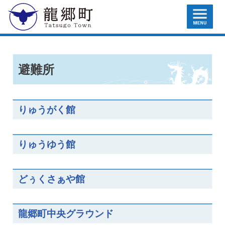
MENU
龍郷町
避難所
りゅうがく館
りゅうゆう館
どぅくさぁや館
龍郷町中央グラウンド