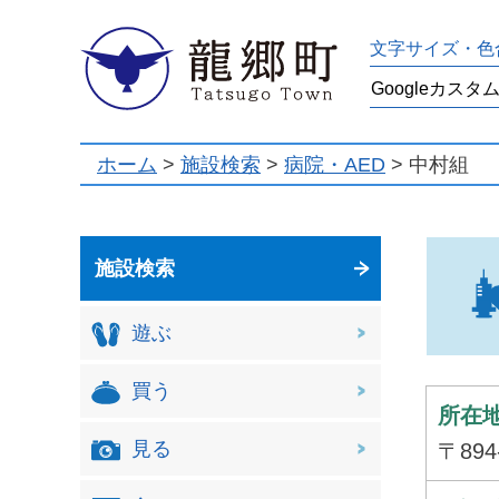
龍郷町
文字サイズ・色
ホーム
>
施設検索
>
病院・AED
> 中村組
施設検索
遊ぶ
買う
所在
見る
〒89