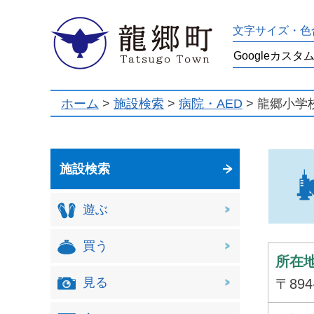
龍郷町
文字サイズ・色
ホーム
>
施設検索
>
病院・AED
> 龍郷小学
施設検索
遊ぶ
買う
所在
見る
〒89