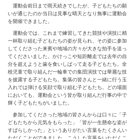
運動会前日まで雨天続きでしたが、子どもたちの願
いが通じたのか当日は見事な晴天となり無事に運動会
を開催できました。
運動会では、これまで練習してきた競技や演技に精
一杯取り組む子どもたちの姿が見られ、その姿に参加
してくださった来賓や地域の方々が大きな拍手を送っ
てくださいました。かけっこや短距離走では去年の自
分を超えようと歯を食いしばって走る子どもたち。全
校児童で取り組んだ一輪車での集団演技では華麗な技
を披露する子どもたち。集落の皆さんと一緒に行う玉
入れでは弾ける笑顔で取り組む子どもたち。どの場面
においても、運動会という皆が取り組んだ行事の中で
輝く子どもたちがいました。
参加してくださった地域の皆さんからは口々に「子
どもたちから元気をもらった」「皆が一生懸命な姿が
すばらしかった」というありがたい言葉をたくさんい
ただくことができました。こうした言葉をいただくこ