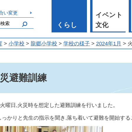
合い変更
イベント
くらし
文化
育
>
小学校
>
龍郷小学校
>
学校の様子
>
2024年1月
> 
災避難訓練
3日火曜日,火災時を想定した避難訓練を行いました。
しっかりと先生の指示を聞き,落ち着いて避難を開始する