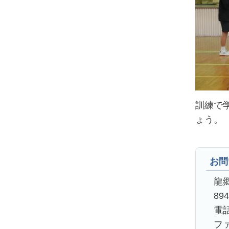
訓練で
ょう。
お問
龍
89
電話
ファ