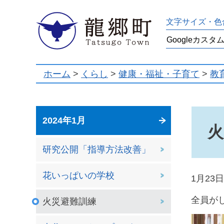
龍郷町
文字サイズ・色
ホーム
>
くらし
>
健康・福祉・子育て
>
教
2024年1月
火
研究公開「指導方法改善」
花いっぱいの学校
1月2
全員が
火災避難訓練