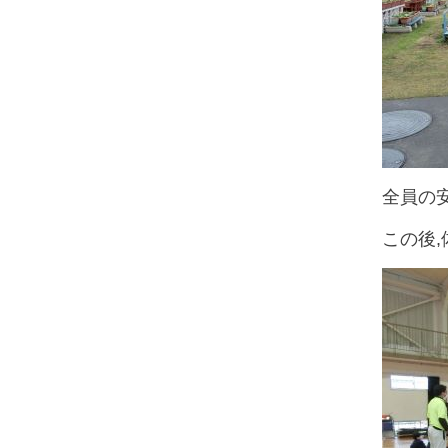
全員の
この後