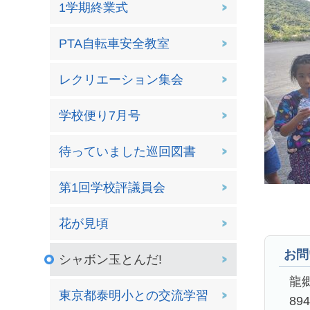
1学期終業式
PTA自転車安全教室
レクリエーション集会
学校便り7月号
待っていました巡回図書
第1回学校評議員会
花が見頃
お問
シャボン玉とんだ!
龍
東京都泰明小との交流学習
89