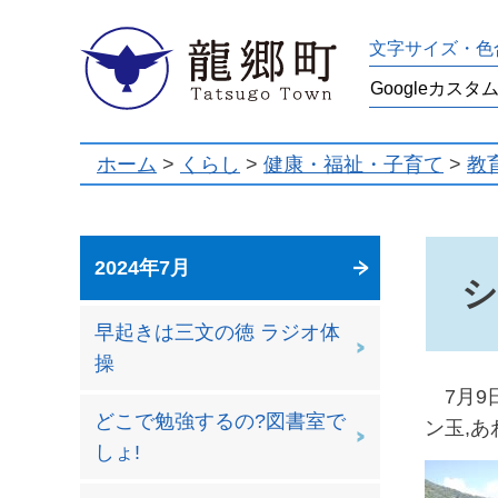
龍郷町
文字サイズ・色
ホーム
>
くらし
>
健康・福祉・子育て
>
教
2024年7月
シ
早起きは三文の徳 ラジオ体
操
7月9
どこで勉強するの?図書室で
ン玉,
しょ!