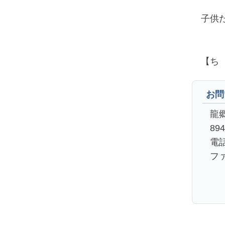
子供た
【ち 
お問
龍
89
電話
ファ