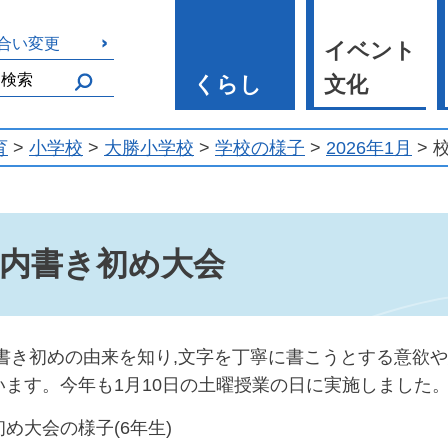
合い変更
イベント
くらし
文化
育
>
小学校
>
大勝小学校
>
学校の様子
>
2026年1月
> 
内書き初め大会
書き初めの由来を知り,文字を丁寧に書こうとする意欲や
います。今年も1月10日の土曜授業の日に実施しました
め大会の様子(6年生)