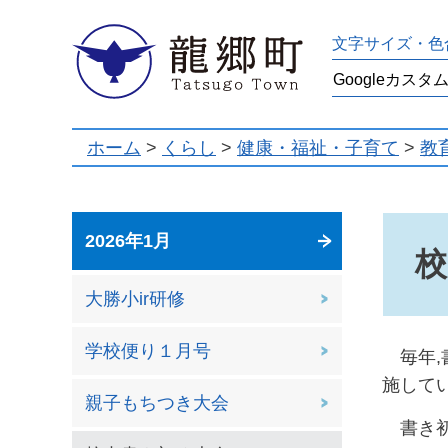
龍郷町
文字サイズ・色
ホーム
>
くらし
>
健康・福祉・子育て
>
教
2026年1月
校
大勝小ir研修
学校便り１月号
毎年,
施して
親子もちつき大会
書き初