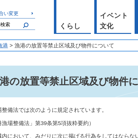
合い変更
イベント
くらし
文化
漁港
> 漁港の放置等禁止区域及び物件について
港の放置等禁止区域及び物件
場整備法では次のように規定されています。
港漁場整備法」第39条第5項抜粋要約）
域内において、みだりに次に掲げる行為をしてはならな