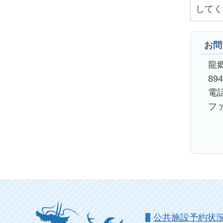
してく
お問
龍
89
電話
ファ
公共施設予約状