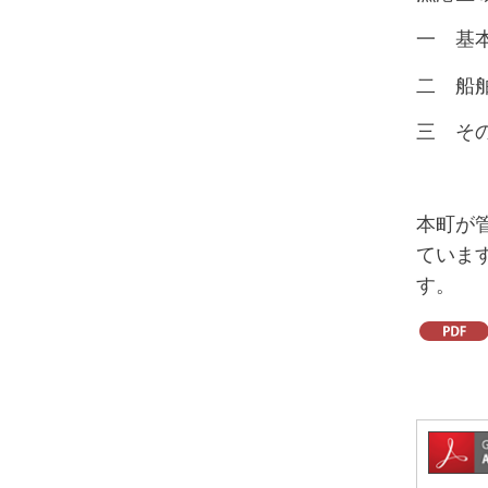
一 基
二 船
三 そ
本町が
ていま
す。