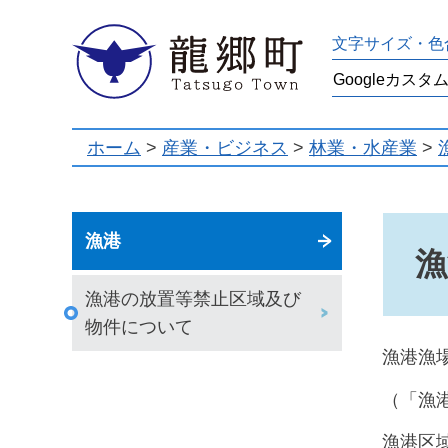
龍郷町
文字サイズ・色
ホーム
>
産業・ビジネス
>
林業・水産業
>
漁港
漁
漁港の放置等禁止区域及び
物件について
漁港漁
（「漁
漁港区