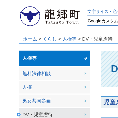
龍郷町
文字サイズ・色
ホーム
>
くらし
>
人権等
> DV・児童虐待
人権等
無料法律相談
人権
男女共同参画
児童
DV・児童虐待