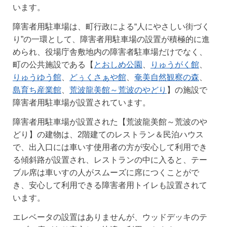
います。
障害者用駐車場は、町行政による“人にやさしい街づく
り”の一環として、障害者用駐車場の設置が積極的に進
められ、役場庁舎敷地内の障害者駐車場だけでなく、
町の公共施設である【
とおしめ公園
、
りゅうがく館
、
りゅうゆう館
、
どぅくさぁや館
、
奄美自然観察の森
、
島育ち産業館
、
荒波龍美館～荒波のやどり
】の施設で
障害者用駐車場が設置されています。
障害者用駐車場が設置された【荒波龍美館～荒波のや
どり】の建物は、2階建てのレストラン＆民泊ハウス
で、出入口には車いす使用者の方が安心して利用でき
る傾斜路が設置され、レストランの中に入ると、テー
ブル席は車いすの人がスムーズに席につくことがで
き、安心して利用できる障害者用トイレも設置されて
います。
エレベータの設置はありませんが、ウッドデッキのテ