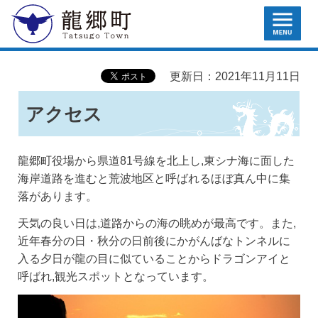
MENU
龍郷町
更新日：2021年11月11日
アクセス
龍郷町役場から県道81号線を北上し,東シナ海に面した
海岸道路を進むと荒波地区と呼ばれるほぼ真ん中に集
落があります。
天気の良い日は,道路からの海の眺めが最高です。また,
近年春分の日・秋分の日前後にかがんばなトンネルに
入る夕日が龍の目に似ていることからドラゴンアイと
呼ばれ,観光スポットとなっています。