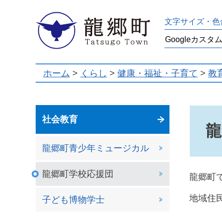
龍郷町
文字サイズ・色
ホーム
>
くらし
>
健康・福祉・子育て
>
教
社会教育
龍
龍郷町青少年ミュージカル
龍郷町学校応援団
龍郷町
地域住
子ども博物学士