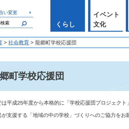
合い変更
イベント
くらし
文化
育
>
社会教育
> 龍郷町学校応援団
郷町学校応援団
では平成25年度から本格的に「学校応援団プロジェクト
民が支援する「地域の中の学校」づくりへのご協力をお