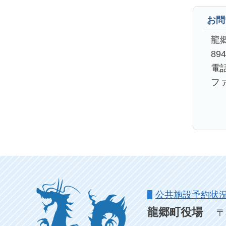
お問
龍
89
電話
ファ
公共施設予約状
龍郷町役場
〒