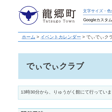
龍郷町
文字サイズ・色
ホーム
>
イベントカレンダー
> でぃでぃク
でぃでぃクラブ
13時30分から、りゅうがく館にて行ってい