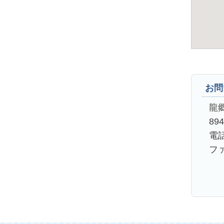
お問
龍
89
電話
ファ