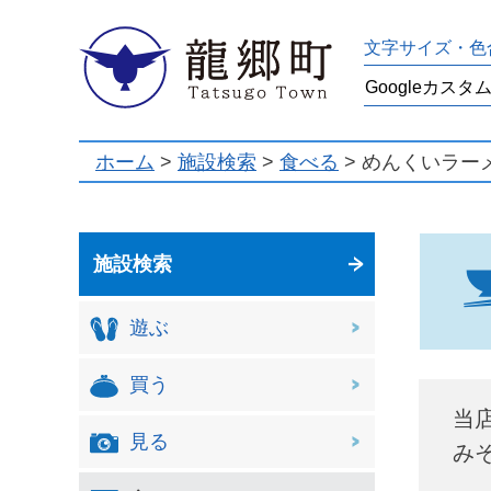
龍郷町
文字サイズ・色
ホーム
>
施設検索
>
食べる
> めんくいラー
施設検索
遊ぶ
買う
当
見る
み