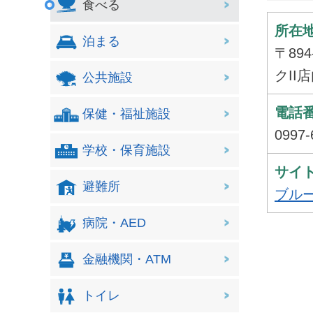
食べる
所在
泊まる
〒89
クII
公共施設
電話
保健・福祉施設
0997-
学校・保育施設
サイト
避難所
ブル
病院・AED
金融機関・ATM
トイレ