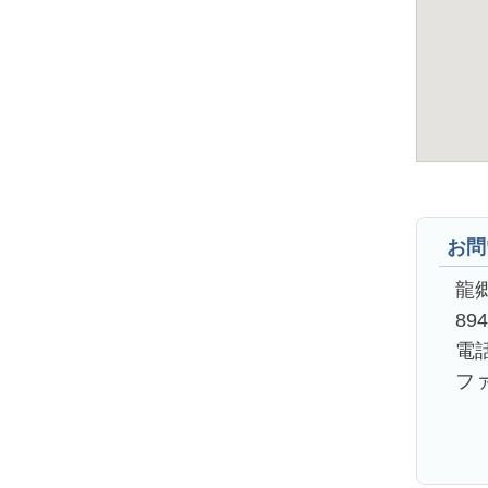
お問
龍
89
電話
ファ