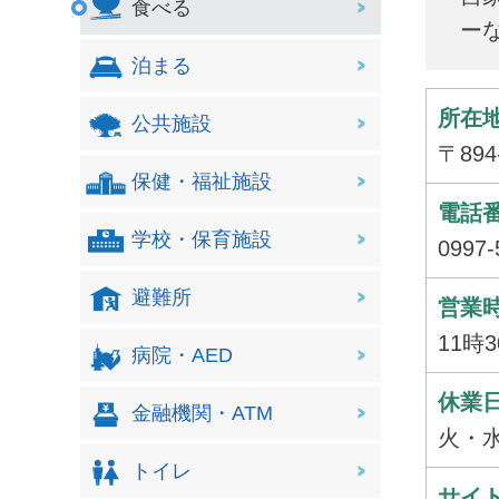
食べる
ー
泊まる
所在
公共施設
〒89
保健・福祉施設
電話
学校・保育施設
0997-
避難所
営業
11時
病院・AED
休業
金融機関・ATM
火・
トイレ
サイト