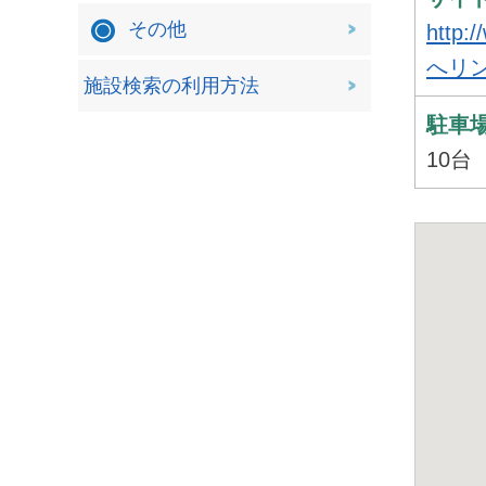
その他
http
へリ
施設検索の利用方法
駐車
10台