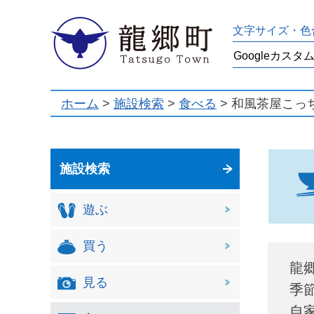
龍郷町
文字サイズ・色
ホーム
>
施設検索
>
食べる
> 和風茶屋こっ
施設検索
遊ぶ
買う
龍
見る
季
自