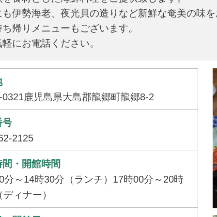
にも伊勢海老、夜光貝の造りなど新鮮な奄美の味を
持ち帰りメニューもございます。
気軽にお電話ください。
地
4-0321鹿児島県大島郡龍郷町龍郷8-2
番号
62-2125
時間・開館時間
30分～14時30分（ランチ）17時00分～20時
（ディナー）