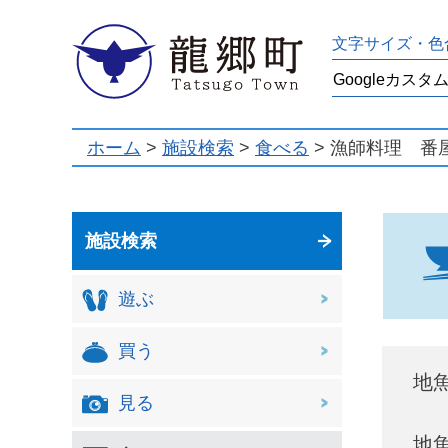
龍郷町
文字サイズ・色
ホーム
>
施設検索
>
食べる
> 漁師料理 番
施設検索
遊ぶ
買う
地
見る
地