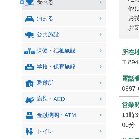
食べる
他
お
泊まる
お
公共施設
保健・福祉施設
所在
〒89
学校・保育施設
電話
避難所
0997-
病院・AED
営業
11時
金融機関・ATM
00分
トイレ