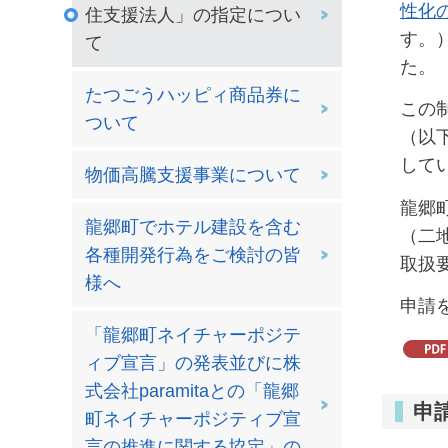
性化
住支援法人」の指定につい
す。
て
た。
たつごうハッピィ商品券に
この
ついて
（以
して
物価高騰支援事業について
龍郷
龍郷町でホテル建設を含む
（二
各種開発行為をご検討の皆
取扱
様へ
申請
「龍郷町ネイチャーポジテ
ィブ宣言」の発表並びに株
式会社paramitaとの「龍郷
申
町ネイチャーポジティブ宣
言の推進に関する協定」の