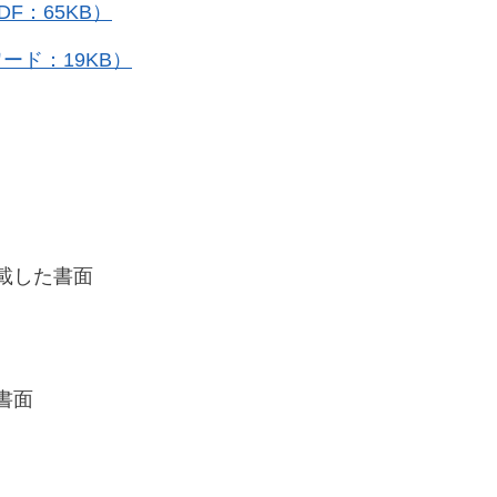
F：65KB）
ード：19KB）
載した書面
書面