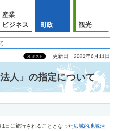
産業
ビジネス
町政
観光
て
更新日：2026年6月11日
援法人」の指定について
1 月1日に施行されることとなった
広域的地域活