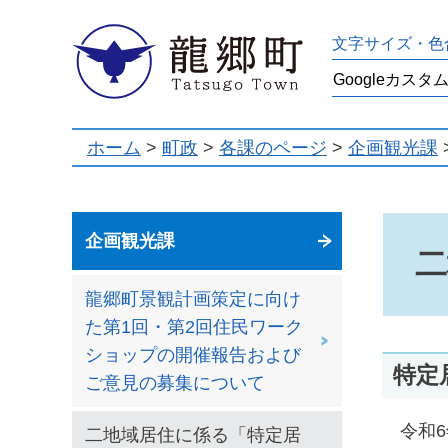
龍郷町
文字サイズ・色
ホーム
>
町政
>
各課のページ
>
企画観光課
企画観光課
二
龍郷町景観計画策定に向け
た第1回・第2回住民ワーク
ショップの開催報告および
特定
ご意見の募集について
令和6
二地域居住に係る「特定居