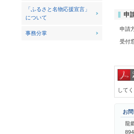
「ふるさと名物応援宣言」
申
について
申請
事務分掌
受付
してく
お問
龍
89