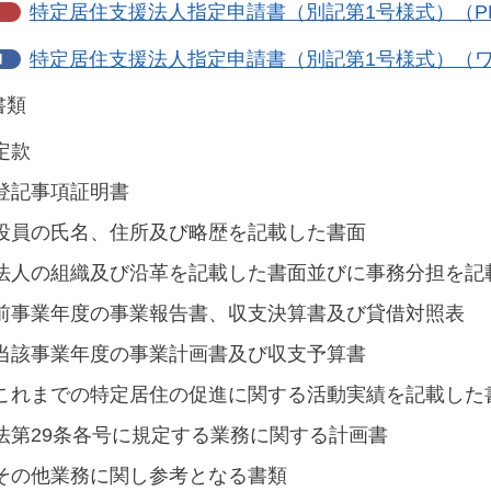
特定居住支援法人指定申請書（別記第1号様式）（PD
特定居住支援法人指定申請書（別記第1号様式）（ワ
書類
定款
登記事項証明書
役員の氏名、住所及び略歴を記載した書面
法人の組織及び沿革を記載した書面並びに事務分担を記
前事業年度の事業報告書、収支決算書及び貸借対照表
当該事業年度の事業計画書及び収支予算書
これまでの特定居住の促進に関する活動実績を記載した
法第29条各号に規定する業務に関する計画書
その他業務に関し参考となる書類